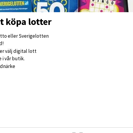
t köpa lotter
tto eller Sverigelotten
d!
 välj digital lott
i vår butik.
ydnärke