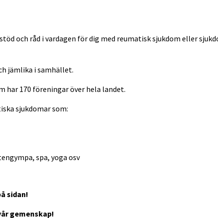
e stöd och råd i vardagen för dig med reumatisk sjukdom eller sju
ch jämlika i samhället.
m har 170 föreningar över hela landet.
tiska sjukdomar som:
ttengympa, spa, yoga osv
på sidan!
v vår gemenskap!