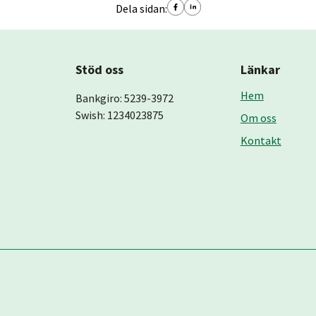
Dela sidan:
Stöd oss
Länkar
Hem
Bankgiro: 5239-3972
Swish: 1234023875
Om oss
Kontakt