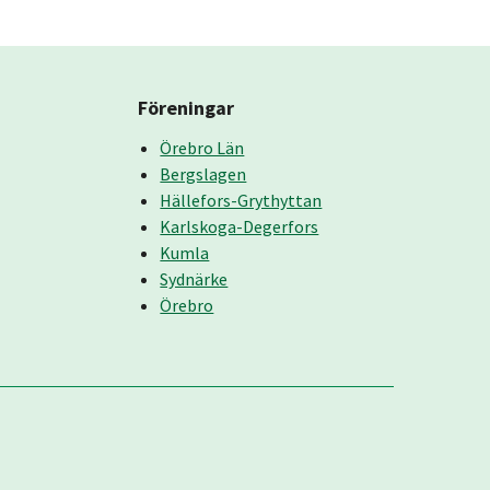
Föreningar
Örebro Län
Bergslagen
Hällefors-Grythyttan
Karlskoga-Degerfors
Kumla
Sydnärke
Örebro